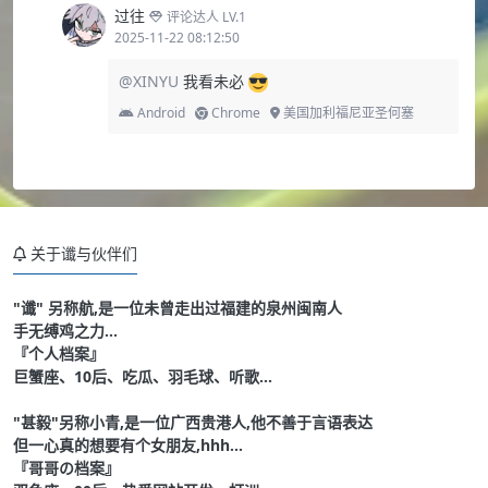
过往
评论达人 LV.1
2025-11-22 08:12:50
@XINYU
我看未必
Android
Chrome
美国加利福尼亚圣何塞
关于谶与伙伴们
"谶" 另称航,是一位未曾走出过福建的泉州闽南人
手无缚鸡之力...
『个人档案』
巨蟹座、10后、吃瓜、羽毛球、听歌...
"甚毅"另称小青,是一位广西贵港人,他不善于言语表达
但一心真的想要有个女朋友,hhh...
『哥哥の档案』