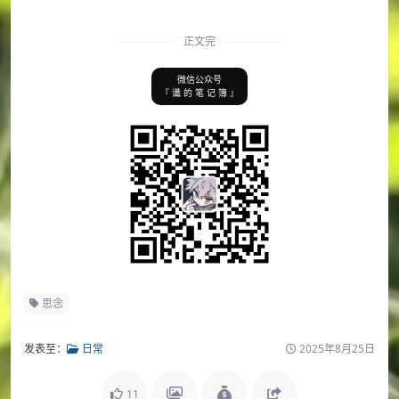
正文完
微信公众号
『 谶 的 笔 记 簿 』
思念
发表至：
日常
2025年8月25日
11