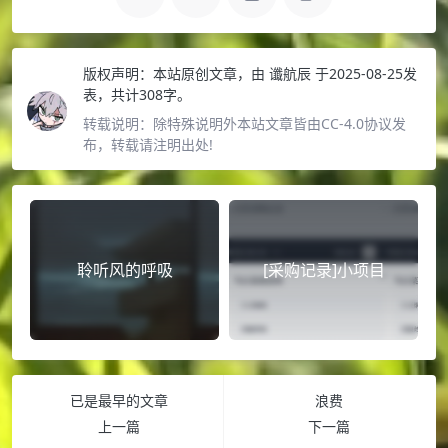
版权声明：
本站原创文章，由
谶航辰
于2025-08-25发
表，共计308字。
转载说明：
除特殊说明外本站文章皆由CC-4.0协议发
布，转载请注明出处!
聆听风的呼吸
[采购记录]小项目
已是最早的文章
浪费
上一篇
下一篇