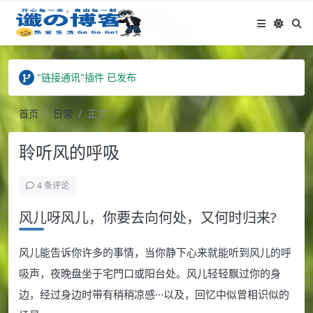
站点已更名为"谶的生活记"
Hank - 谶的生活记 订阅APP上线
"链接通讯"插件 已发布
站点已更名为"谶的生活记"
Hank - 谶的生活记 订阅APP上线
首页
日常
正文
聆听风的呼吸
4 条评论
风儿呀风儿，你要去向何处，又何时归来?
风儿能告诉你许多的事情，当你静下心来就能听到风儿的呼
吸声，夜晚盘坐于宅門口或阳台处。风儿轻轻飘过你的身
边，经过身边时带有稍稍凉感···以及，回忆中似曾相识似的