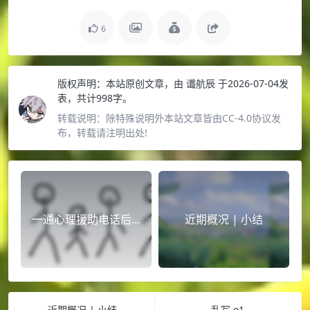
6
版权声明：
本站原创文章，由
谶航辰
于2026-07-04发
表，共计998字。
转载说明：
除特殊说明外本站文章皆由CC-4.0协议发
布，转载请注明出处!
一通心理援助电话后…
近期概况 | 小结
近期概况 | 小结
乱写.o1