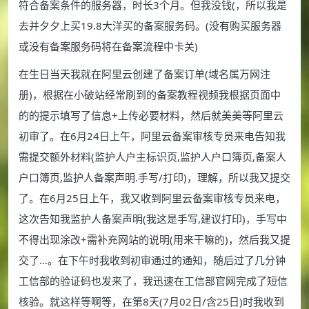
符合备案条件的服务器，时长3个月。但我没钱(，所以我是
去并夕夕上买19.8大洋买的备案服务码。(没有购买服务器
或没有备案服务码将在备案流程中卡关)
在生日当天我就在阿里云创建了备案订单(域名属万网注
册)，根据在小破站经常刷到的备案教程视频我根据页面中
的的提示填写了信息+上传必要材料，然后就美美等阿里云
初审了。在6月24日上午，阿里云备案审核专员来电告知我
需提交额外材料(监护人户主标识页,监护人户口簿页,备案人
户口簿页,监护人备案声明.手写/打印)，理解，所以我又提交
了。在6月25日上午，我又收到阿里云备案审核专员来电，
这次告知我监护人备案声明(我这是手写,建议打印)，手写中
不得出现涂改+需补充网站的说明(用来干嘛的)，然后我又提
交了…。在下午时我收到初审通过的通知，随后过了几分钟
工信部的验证码也发来了，我迅速在工信部官网完成了短信
核验。就这样等啊等，在第8天(7月02日/含25日)时我收到