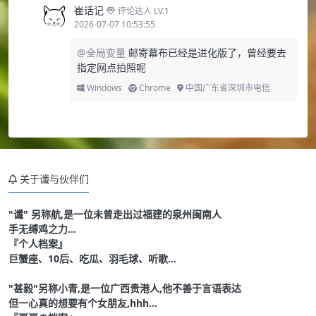
崔话记
评论达人 LV.1
2026-07-07 10:53:55
@全局变量
邮寄幕布已经是进化版了，曾经要去
指定网点拍照呢
Windows
Chrome
中国广东省深圳市电信
关于谶与伙伴们
"谶" 另称航,是一位未曾走出过福建的泉州闽南人
手无缚鸡之力...
『个人档案』
巨蟹座、10后、吃瓜、羽毛球、听歌...
"甚毅"另称小青,是一位广西贵港人,他不善于言语表达
但一心真的想要有个女朋友,hhh...