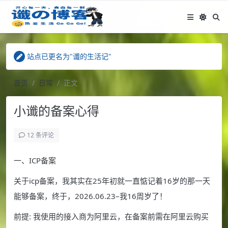
站点已更名为"谶的生活记"
Hank - 谶的生活记 订阅APP上线
"链接通讯"插件 已发布
站点已更名为"谶的生活记"
Hank - 谶的生活记 订阅APP上线
首页
日常
正文
小谶的备案心得
12 条评论
一、ICP备案
关于icp备案，我其实在25年初就一直惦记着16岁的那一天
能够备案，终于，2026.06.23–我16周岁了！
前提: 我使用的接入商为阿里云，在备案前需在阿里云购买