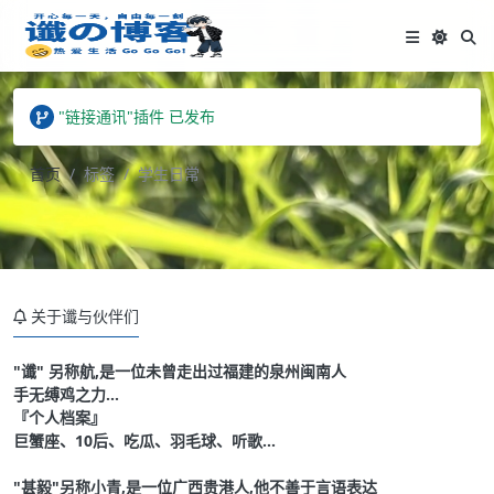
站点已更名为"谶的生活记"
Hank - 谶的生活记 订阅APP上线
"链接通讯"插件 已发布
站点已更名为"谶的生活记"
Hank - 谶的生活记 订阅APP上线
首页
标签
学生日常
关于谶与伙伴们
"谶" 另称航,是一位未曾走出过福建的泉州闽南人
手无缚鸡之力...
『个人档案』
巨蟹座、10后、吃瓜、羽毛球、听歌...
"甚毅"另称小青,是一位广西贵港人,他不善于言语表达