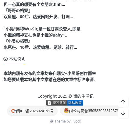
但一心真的想要有个女朋友,hhh...
『哥哥の档案』
双鱼座、00后、热爱网站开发、打洲...
"小吴"另称Wu-Sir,是一位甘肃永登人,即是
小谶的精神支柱也是小谶的Baby~..
『小吴の档案』
水瓶座、10后、热爱编程、足球、骑行...
本站说明
本站内现有发布的文章均来自现实+小灵感创作而生
如您要转载本站其中文章请在您的文章中标注来源.
Copyright 2025 © 谶的生活记
闽公网安备35058302351237号
闽ICP备2026024151号
Theme by
Puock