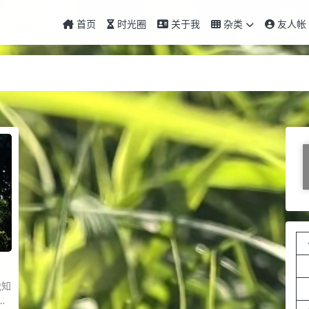
首页
时光圈
关于我
杂类
友人帐
我知
为