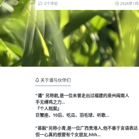
一些原因…
0
个评论
2026年1月
关于谶与伙伴们
"谶" 另称航,是一位未曾走出过福建的泉州闽南人
手无缚鸡之力...
『个人档案』
巨蟹座、10后、吃瓜、羽毛球、听歌...
"甚毅"另称小青,是一位广西贵港人,他不善于言语表达
但一心真的想要有个女朋友,hhh...