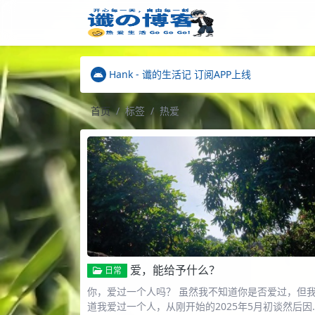
站点已更名为"谶的生活记"
Hank - 谶的生活记 订阅APP上线
"链接通讯"插件 已发布
站点已更名为"谶的生活记"
Hank - 谶的生活记 订阅APP上线
首页
标签
热爱
爱，能给予什么？
日常
你，爱过一个人吗？ 虽然我不知道你是否爱过，但
道我爱过一个人，从刚开始的2025年5月初谈然后因