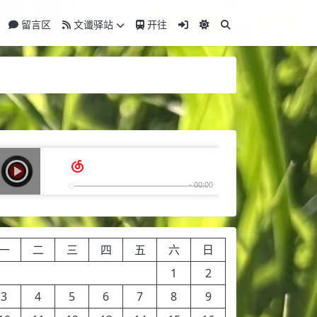
留言区
文谶驿站
开往
一
二
三
四
五
六
日
1
2
3
4
5
6
7
8
9