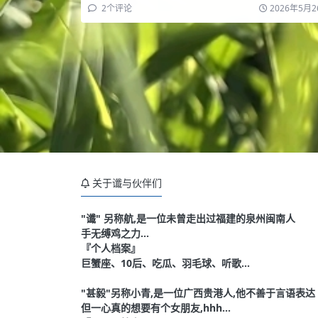
2
个评论
2026年5月2
关于谶与伙伴们
"谶" 另称航,是一位未曾走出过福建的泉州闽南人
手无缚鸡之力...
『个人档案』
巨蟹座、10后、吃瓜、羽毛球、听歌...
"甚毅"另称小青,是一位广西贵港人,他不善于言语表达
但一心真的想要有个女朋友,hhh...