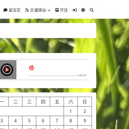
留言区
文谶驿站
开往
一
二
三
四
五
六
日
1
2
3
4
5
6
7
8
9