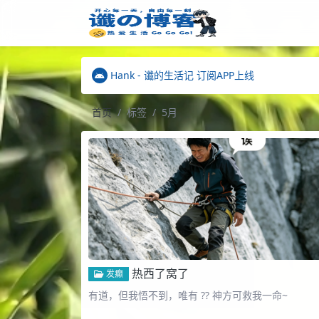
站点已更名为"谶的生活记"
Hank - 谶的生活记 订阅APP上线
"链接通讯"插件 已发布
站点已更名为"谶的生活记"
首页
标签
5月
Hank - 谶的生活记 订阅APP上线
热西了窝了
发癫
有道，但我悟不到，唯有 ?? 神方可救我一命~