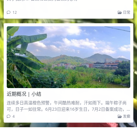
12
日常
近期概况 | 小结
连续多日高温橙色预警，午间酷热难耐，汗如雨下。端午粽子尚
可，日子一如往常。6月23日迎来16岁生日，7月2日备案成功，
小事一桩。
4
发癫