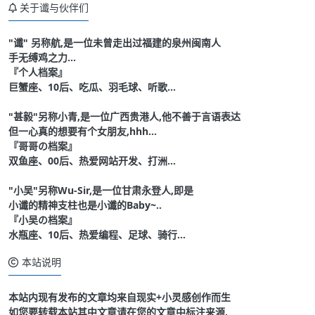
关于谶与伙伴们
"谶" 另称航,是一位未曾走出过福建的泉州闽南人
手无缚鸡之力...
『个人档案』
巨蟹座、10后、吃瓜、羽毛球、听歌...
"甚毅"另称小青,是一位广西贵港人,他不善于言语表达
但一心真的想要有个女朋友,hhh...
『哥哥の档案』
双鱼座、00后、热爱网站开发、打洲...
"小吴"另称Wu-Sir,是一位甘肃永登人,即是
小谶的精神支柱也是小谶的Baby~..
『小吴の档案』
水瓶座、10后、热爱编程、足球、骑行...
本站说明
本站内现有发布的文章均来自现实+小灵感创作而生
如您要转载本站其中文章请在您的文章中标注来源.